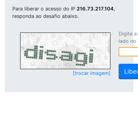
Para liberar o acesso
do IP
216.73.217.104
,
responda ao desafio abaixo.
Digite 
lado no
[trocar imagem]