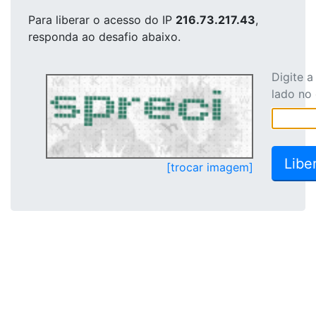
Para liberar o acesso
do IP
216.73.217.43
,
responda ao desafio abaixo.
Digite 
lado no
[trocar imagem]