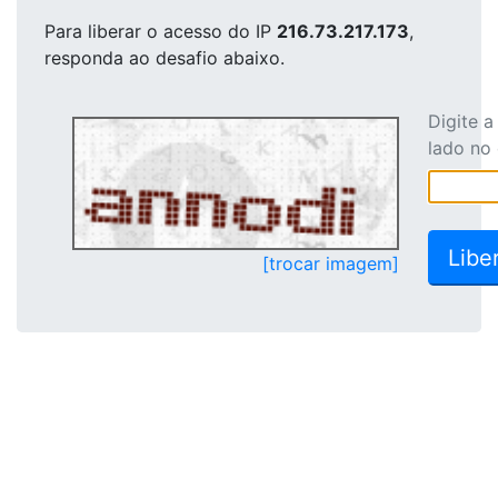
Para liberar o acesso
do IP
216.73.217.173
,
responda ao desafio abaixo.
Digite 
lado no
[trocar imagem]