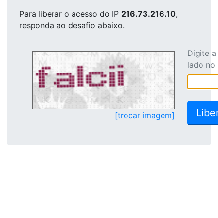
Para liberar o acesso
do IP
216.73.216.10
,
responda ao desafio abaixo.
Digite 
lado no
[trocar imagem]